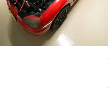
.
.
.
.