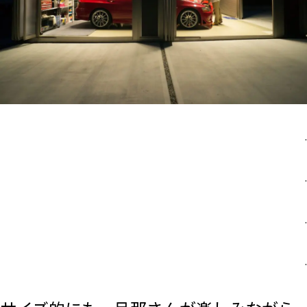
.
.
.
.