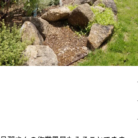
.
.
.