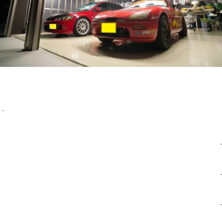
.
.
.
.