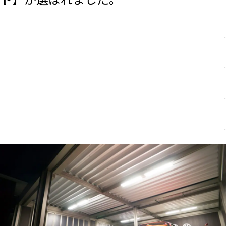
.
.
.
.