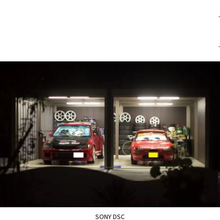
.
.
SONY DSC