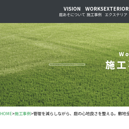
VISION
WORKS
EXTERIOR
庭あそについて
施工事例
エクステリア
Wo
施工
HOME
>
施工事例
>
管理を減らしながら、庭の心地良さを整える。敷地